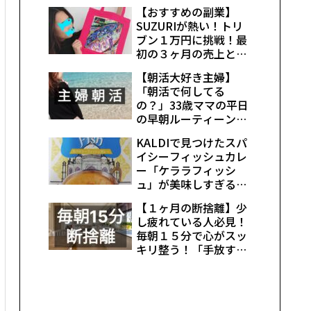
介。豚肉とシーフード
【おすすめの副業】
を加えて１０分でボリ
SUZURIが熱い！トリ
ューム満点昼ごはんを
ブン１万円に挑戦！最
作ってみた。
初の３ヶ月の売上と販
売して気付いた３つの
【朝活大好き主婦】
コツを紹介
「朝活で何してる
の？」33歳ママの平日
の早朝ルーティーン。
こだわりを紹介。
KALDIで見つけたスパ
イシーフィッシュカレ
ー「ケララフィッシ
ュ」が美味しすぎる。
釣った白身魚でボリュ
【１ヶ月の断捨離】少
ームアップしてみた結
し疲れている人必見！
果。
毎朝１５分で心がスッ
キリ整う！「手放す」
を続けて気付いた１０
のメリット！